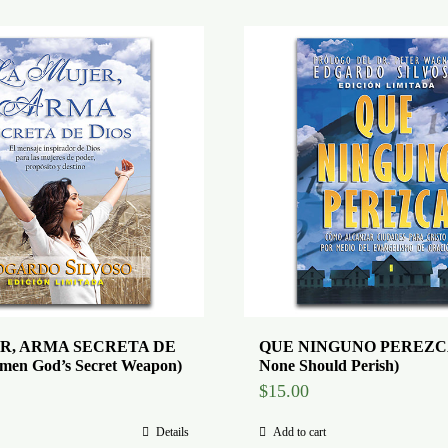
R, ARMA SECRETA DE
QUE NINGUNO PEREZCA
en God’s Secret Weapon)
None Should Perish)
$
15.00
Details
Add to cart