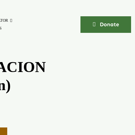
ATOR
Donate
S
ACION
n)