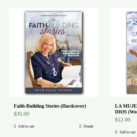
Faith-Building Stories (Hardcover)
LA MUJE
DIOS (Wom
$
35.00
$
12.00
Add to cart
Details
Add to cart