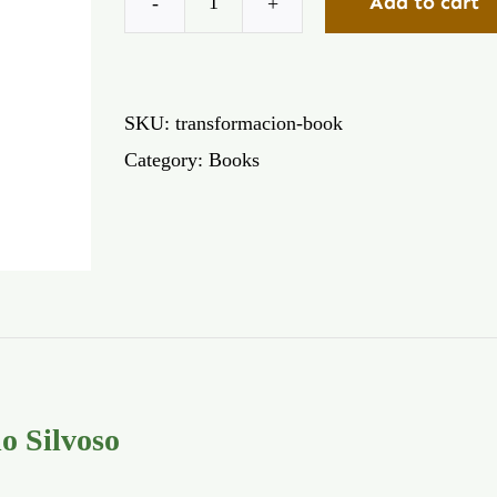
Add to cart
TRANSFORMACION
(Transformation)
quantity
SKU:
transformacion-book
Category:
Books
o Silvoso