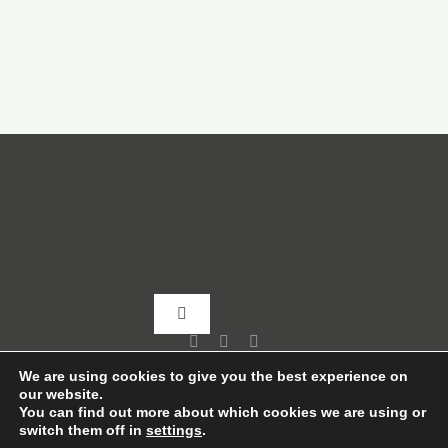
Toggle
Navigation
Home
We are using cookies to give you the best experience on
our website.
You can find out more about which cookies we are using or
switch them off in
settings
.
About