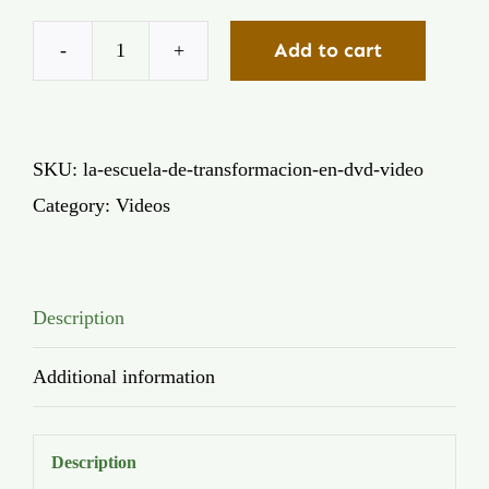
Add to cart
La
Escuela
de
SKU:
la-escuela-de-transformacion-en-dvd-video
Transformacion
Category:
Videos
en
DVD
quantity
Description
Additional information
Description